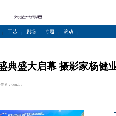
工艺
剧场
专题
滚动
盛典盛大启幕 摄影家杨健
|
作者：doudou