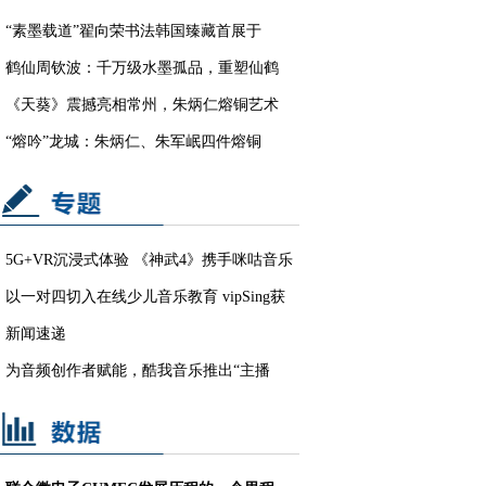
“素墨载道”翟向荣书法韩国臻藏首展于
鹤仙周钦波：千万级水墨孤品，重塑仙鹤
《天葵》震撼亮相常州，朱炳仁熔铜艺术
“熔吟”龙城：朱炳仁、朱军岷四件熔铜
5G+VR沉浸式体验 《神武4》携手咪咕音乐
举
以一对四切入在线少儿音乐教育 vipSing获
新闻速递
为音频创作者赋能，酷我音乐推出“主播