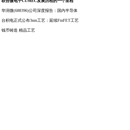
联合微电子CUMEC发展历程的一个里程
碑：
华润微(688396)公司深度报告：国内半导体
台积电正式公布3nm工艺：延续FinFET工艺
钱币铸造 精品工艺